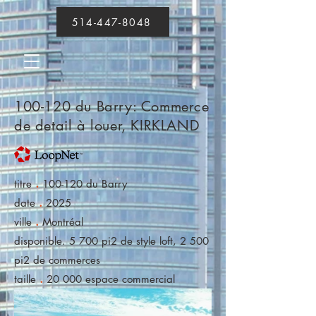
514-447-8048
100-120 du Barry: Commerce
de detail à louer, KIRKLAND
.
titre
100-120 du Barry
.
date
2025
.
ville
Montréal
disponible. 5 700 pi2 de style loft, 2 500
pi2 de commerces
.
taille
20 000 espace commercial