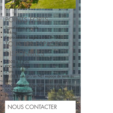
POINTS FORTS
Signalisation possible
Parking
Emplacement d'angle, à côté de l'A40
TOUS LES ESPACES
DISPONIBLES
2 500 à 5 700
RDC et 2e étage
5 ans
35,00 $
CA/pi²/an NET
espace de vente au
détail
22,00 $ CA/pi²/an NET espace de bureau
10,00 $/pi²/an de loyer supplémentaire
Bureaux et commerces
NOUS CONTACTER