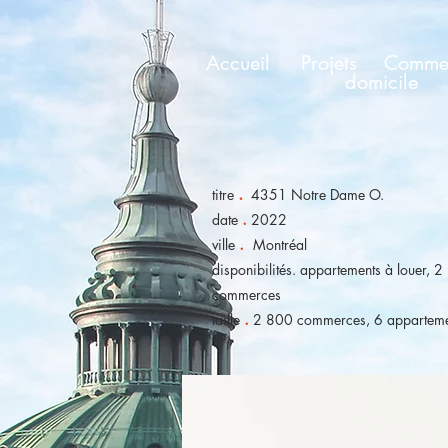
Accueil
Projets
Commer
domicile
.
titre
4351 Notre Dame O.
.
date
2022
.
ville
Montréal
disponibilités. appartements à louer, 
commerces
.
taille
2 800 commerces, 6 apparteme