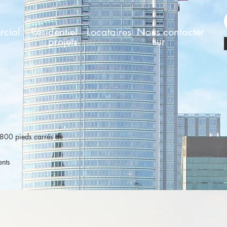
cial
Résidentiel
Locataires
Nous contacter
projets
sur
2 800 pieds carrés de
nts