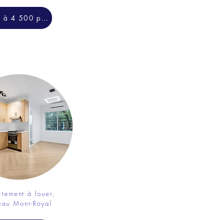
300 à 4 500 pieds carrés
tement à louer,
eau Mont-Royal