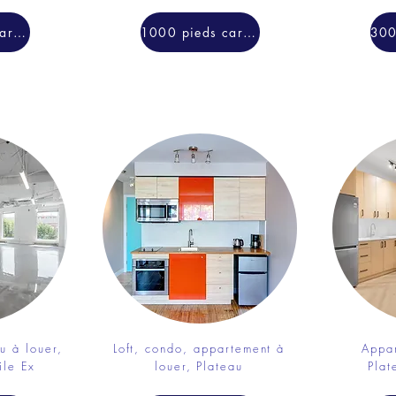
1500 pieds carrés
1000 pieds carrés
u à louer,
Loft, condo, appartement à
Appar
ile Ex
louer, Plateau
Plat