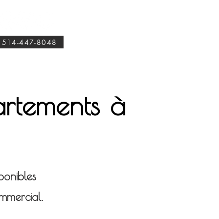
514-447-8048
rtements à
sponibles
ommercial.