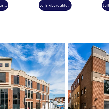
2000 pieds carrés
Lofts abordables
Lof