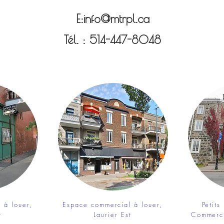
E:
info@mtrpl.ca
Tél. : 514-447-8048
 à louer,
Espace commercial à louer,
Petits
t
Laurier Est
Commerci