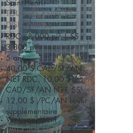
Saint-Henri.
TOUS LES ESPACES
DISPONIBLES
RDC : 2 000 pi² | SS :
3 800 pi²
5 ans
40,00 $
CAD/SF/AN
NET
RDC, 10,00 $
CAD/SF/AN NET, SS
12,00 $ /PC/AN Loyer
supplémentaire
Vente au détail
FAITS SUR LA