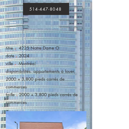
514-447-8048
.
titre
4225 Notre Dame O.
.
date
2024
.
ville
Montréal
disponibilités. appartements à louer,
2000 + 3,800 pieds carrés de
commerces
.
taille
2000 + 3,800 pieds carrés de
commerces