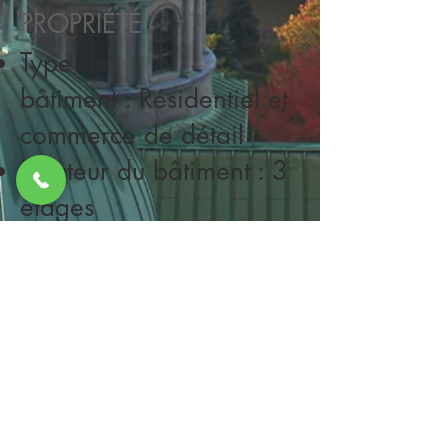
PROPRIÉTÉ
Type de
bâtiment : Résidentiel et
commerce de détail
Hauteur du bâtiment : 3
étages
Taille du bâtiment : 20
000 pi²
NOUS CONTACTER
Prénom
Nom de famille