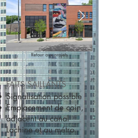
Retour aux projets
FAITS SAILLANTS​
Signalisation possible
Emplacement de coin,
adjacent au canal
Lachine et au métro