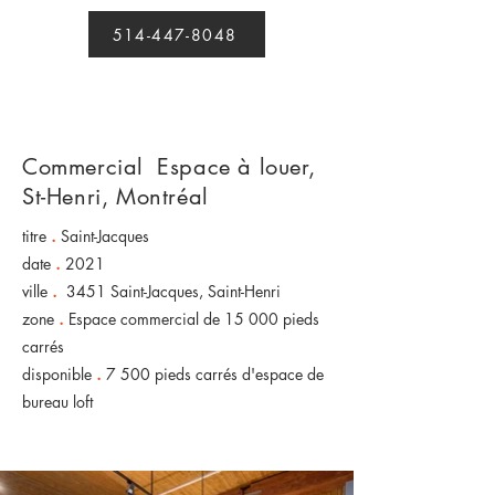
514-447-8048
Commercial
Espace à louer,
St-Henri, Montréal
titre
.
Saint-Jacques
date
.
2021
ville
.
3451 Saint-Jacques, Saint-Henri
zone
.
Espace commercial de 15 000 pieds
carrés
disponible
.
7 500 pieds carrés d'espace de
bureau loft